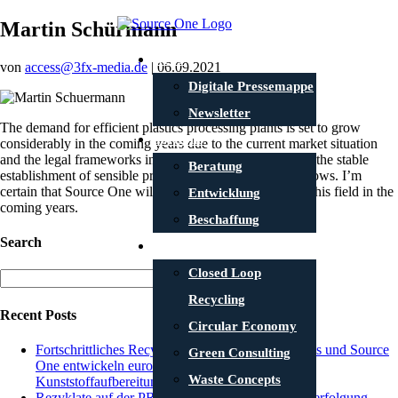
Martin Schürmann
News
von
access@3fx-media.de
|
06.09.2021
Digitale Pressemappe
Newsletter
The demand for efficient plastics processing plants is set to grow
Portfolio
considerably in the coming years due to the current market situation
and the legal frameworks in Europe. Just as important is the stable
Beratung
establishment of sensible products from these material flows. I’m
certain that Source One will make important impacts in this field in the
Entwicklung
coming years.
Beschaffung
Search
Projekte
Closed Loop
Suche
nach:
Recycling
Recent Posts
Circular Economy
Fortschrittliches Recycling: Freepoint Eco-Systems und Source
Green Consulting
One entwickeln europäische Infrastruktur für
Waste Concepts
Kunststoffaufbereitung
Rezyklate auf der PRSE 2025: Qualitäten, Nachverfolgung,