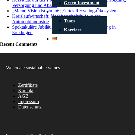
Green Investment
Versorgung und Absatz
„Meine Vision ist ein integriertes Recycling-Ökosystem“
Kontakt
Kreislaufwirtschaft: Nachbarschaftshilfe in der
Team
Automobilindustrie
Spektakuläre Jubiläumsparty und Standorteröffnung in
Karriere
Eicklingen
Deutsch
Recent Comments
We create sustainable values.
Zertifikate
Kontakt
AGB
Impressum
Datenschutz