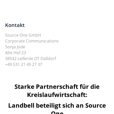
Kontakt
Source One GmbH
Corporate Communications
Sonja Jüde
Alte Hof 23
38542 Leiferde OT Dalldorf
+49 531 21 49 27 37
Starke Partnerschaft für die
Kreislaufwirtschaft:
Landbell beteiligt sich an Source
One