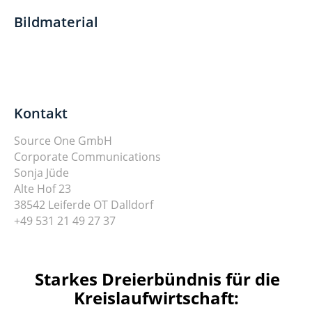
Bildmaterial
Kontakt
Source One GmbH
Corporate Communications
Sonja Jüde
Alte Hof 23
38542 Leiferde OT Dalldorf
+49 531 21 49 27 37
Starkes Dreierbündnis für die
Kreislaufwirtschaft: