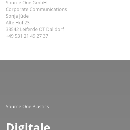
Source One GmbH
Corporate Communications
Sonja Jüde
Alte Hof 23
38542 Leiferde OT Dalldorf
+49 531 21 49 27 37
Source One Plastics
Digitale