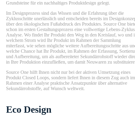
Grundsteine für ein nachhaltiges Produktdesign gelegt.
Im Designprozess sind das Wissen und die Erfahrung über die
Zyklusschritte unerlässlich und entscheiden bereits im Designkonze
über den ökologischen Fußabdruck des Produktes. Source One biet
schon im ersten Gestaltungsprozess eine vollwertige Lebens-Zyklus
Analyse. Wo findet Ihr Produkt den Weg in den Kreislauf, wo und 
welchem Strom wird Ihr Produkt im Rahmen der Sammlung
miterfasst, wie sehen mögliche weitere Aufbereitungsschritte aus un
welche Chance hat Ihr Produkt, im Rahmen der Erfassung, Sortier
und Aufbereitung, um als aufbereiteter Sekundärrohstoff wieder dir
in Ihre Produktion einzufließen, um damit Neuwaren zu substituier
Source One hilft Ihnen nicht nur bei der aktiven Umsetzung eines
Produkt Closed Loops, sondern liefert Ihnen in diesem Zug auch im
Rahmen einer Analyse praktische Ansatzpunkte über alternative
Sekundärrohstoffe, auf Wunsch weltweit.
Eco Design
Eco Design fordert die Integration von Umweltaspekten in
Produktdesign und -entwicklung. Zur Beurteilung sollen die