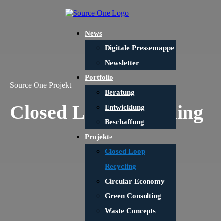
News
Digitale Pressemappe
Newsletter
Portfolio
Source One Projekt
Beratung
Closed Loop Recycling
Entwicklung
Beschaffung
Projekte
Closed Loop
Recycling
Circular Economy
Green Consulting
Waste Concepts