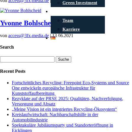
von
access@3fx-media.de
|
13.06.2021
Green Investment
Kontakt
Team
Yvonne Bohlscheid
Karriere
von
access@3fx-media.de
|
13.06.2021
Deutsch
Search
Suche
nach:
Recent Posts
Fortschrittliches Recycling: Freepoint Eco-Systems und Source
One entwickeln europäische Infrastruktur für
Kunststoffaufbereitung
Rezyklate auf der PRSE 2025: Qualitäten, Nachverfolgung,
Versorgung und Absatz
„Meine Vision ist ein integriertes Recycling-Ökosystem“
Kreislaufwirtschaft: Nachbarschaftshilfe in der
Automobilindustrie
Spektakuläre Jubiläumsparty und Standorteröffnung in
Eicklingen