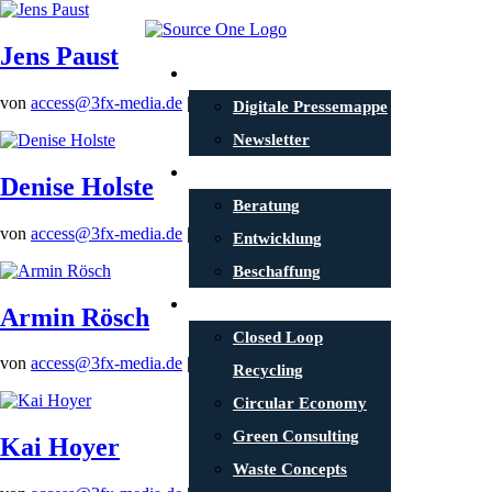
Jens Paust
News
von
access@3fx-media.de
|
22.07.2021
Digitale Pressemappe
Newsletter
Portfolio
Denise Holste
Beratung
von
access@3fx-media.de
|
22.07.2021
Entwicklung
Beschaffung
Projekte
Armin Rösch
Closed Loop
von
access@3fx-media.de
|
13.06.2021
Recycling
Circular Economy
Green Consulting
Kai Hoyer
Waste Concepts