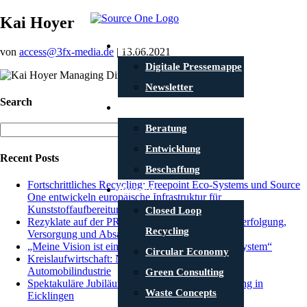
Kai Hoyer
News
von
access@3fx-media.de
|
13.06.2021
Digitale Pressemappe
Newsletter
Search
Portfolio
Suche
Beratung
nach:
Entwicklung
Recent Posts
Beschaffung
Fortschrittliches Recycling: Freepoint Eco-Systems und Source
Projekte
One entwickeln europäische Infrastruktur für
Kunststoffaufbereitung
Closed Loop
Rezyklate auf der PRSE 2025: Qualitäten, Nachverfolgung,
Recycling
Versorgung und Absatz
„Meine Vision ist ein integriertes Recycling-Ökosystem“
Circular Economy
Kreislaufwirtschaft: Nachbarschaftshilfe in der
Automobilindustrie
Green Consulting
Spektakuläre Jubiläumsparty und Standorteröffnung in
Waste Concepts
Eicklingen