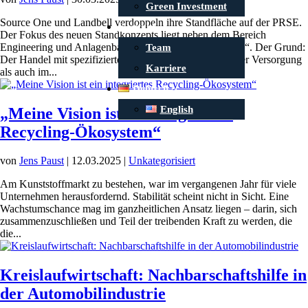
Green Investment
Source One und Landbell verdoppeln ihre Standfläche auf der PRSE.
Kontakt
Der Fokus des neuen Standkonzepts liegt neben dem Bereich
Engineering und Anlagenbau auf dem Thema „Sourcing“. Der Grund:
Team
Der Handel mit spezifizierten Materialien – sowohl in der Versorgung
Karriere
als auch im...
Deutsch
English
„Meine Vision ist ein integriertes
Recycling-Ökosystem“
von
Jens Paust
|
12.03.2025
|
Unkategorisiert
Am Kunststoffmarkt zu bestehen, war im vergangenen Jahr für viele
Unternehmen herausfordernd. Stabilität scheint nicht in Sicht. Eine
Wachstumschance mag im ganzheitlichen Ansatz liegen – darin, sich
zusammenzuschließen und Teil der treibenden Kraft zu werden, die
die...
Kreislaufwirtschaft: Nachbarschaftshilfe in
der Automobilindustrie