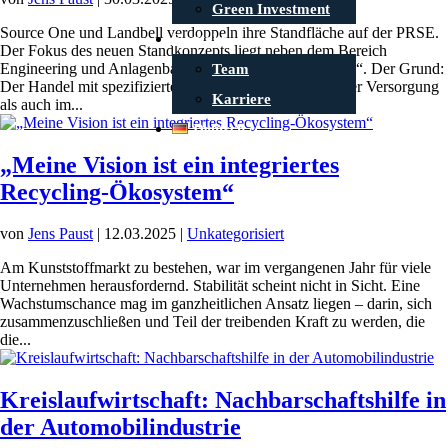
Green Investment
Source One und Landbell verdoppeln ihre Standfläche auf der PRSE.
Kontakt
Der Fokus des neuen Standkonzepts liegt neben dem Bereich
Engineering und Anlagenbau auf dem Thema „Sourcing“. Der Grund:
Team
Der Handel mit spezifizierten Materialien – sowohl in der Versorgung
Karriere
als auch im...
Deutsch
„Meine Vision ist ein integriertes
Recycling-Ökosystem“
von
Jens Paust
|
12.03.2025
|
Unkategorisiert
Am Kunststoffmarkt zu bestehen, war im vergangenen Jahr für viele
Unternehmen herausfordernd. Stabilität scheint nicht in Sicht. Eine
Wachstumschance mag im ganzheitlichen Ansatz liegen – darin, sich
zusammenzuschließen und Teil der treibenden Kraft zu werden, die
die...
Kreislaufwirtschaft: Nachbarschaftshilfe in
der Automobilindustrie